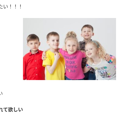
たい！！！
い
れて欲しい
＾