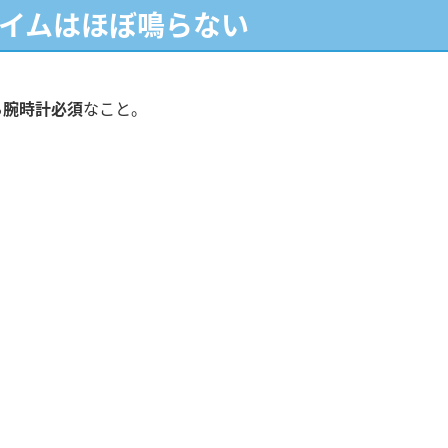
ャイムはほぼ鳴らない
ら腕時計必須
なこと。