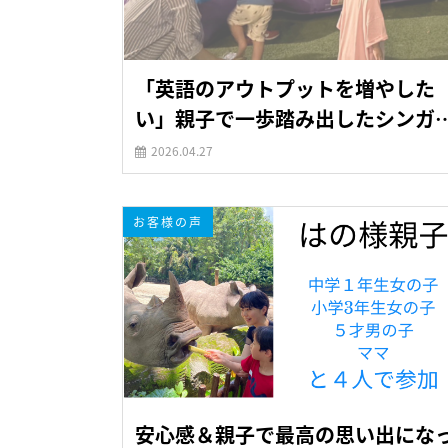
「英語のアウトプットを増やした
い」親子で一歩踏み出したシンガ
ール3日間
2026.04.27
お客様の声
安心感＆親子で最高の思い出にな