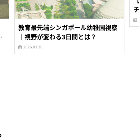
チ
教育最先端シンガポール幼稚園視察
ポ
｜視野が変わる3日間とは？
2026.03.30
っ