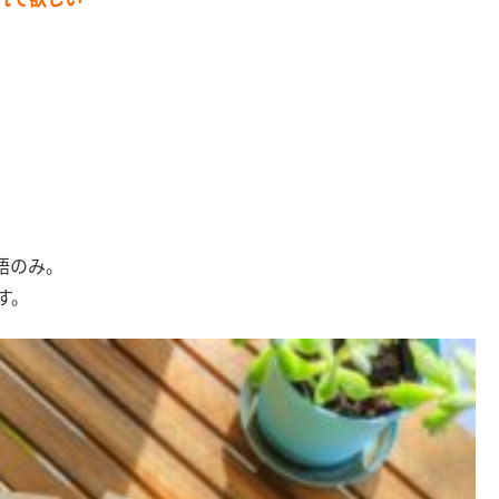
＾
語のみ。
す。