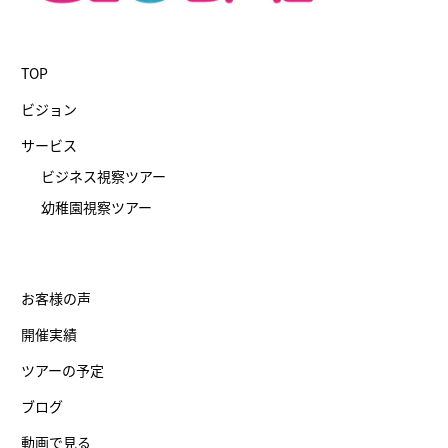
TOP
ビジョン
サービス
ビジネス視察ツアー
幼稚園視察ツアー
お客様の声
開催実績
ツアーの予定
ブログ
動画で見る