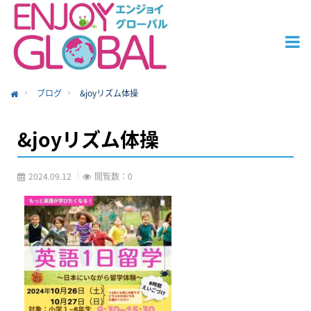
ブログ
&joyリズム体操
ome
&joyリズム体操
2024.09.12
閲覧数：0