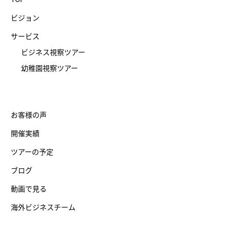
ビジョン
サービス
ビジネス視察ツアー
幼稚園視察ツアー
お客様の声
開催実績
ツアーの予定
ブログ
動画で見る
海外ビジネスチーム