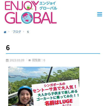
ブログ
6
ome
6
2023.03.09
閲覧数：0