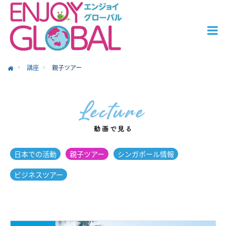
講座
親子ツアー
ome
日本での活動
親子ツアー
シンガポール情報
ビジネスツアー