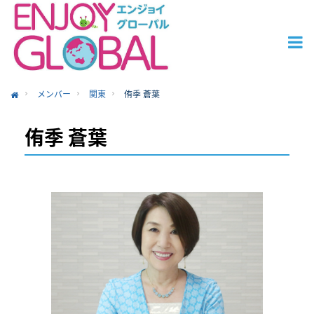
メンバー
関東
侑季 蒼葉
ome
侑季 蒼葉