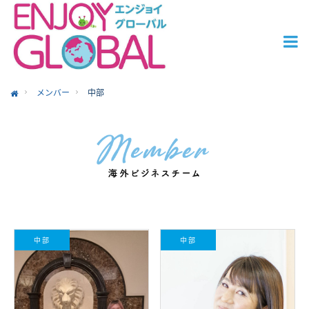
メンバー
中部
ome
中部
中部