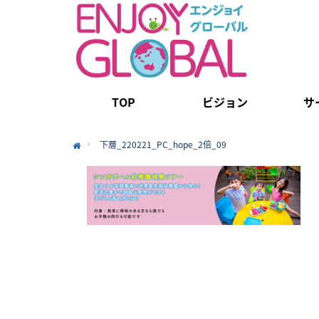
TOP
ビジョン
サ
下層_220221_PC_hope_2倍_09
Home