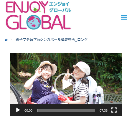
親子プチ留学inシンガポール概要動画_ロング
ome
動
画
プ
レ
ー
ヤ
ー
00:00
07:38