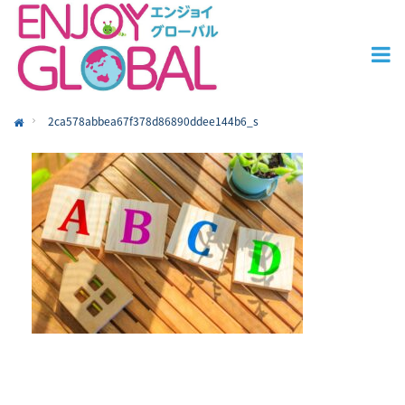
2ca578abbea67f378d86890ddee144b6_s
ome