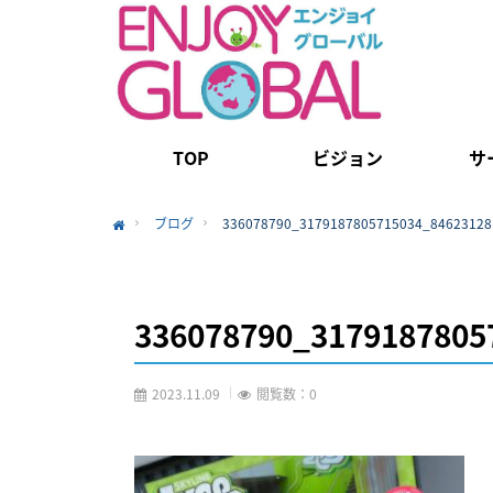
TOP
ビジョン
サ
ブログ
336078790_3179187805715034_84623128
Home
336078790_3179187805
2023.11.09
閲覧数：0