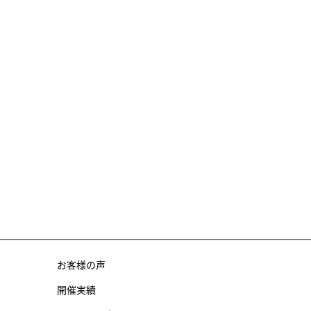
お客様の声
開催実績