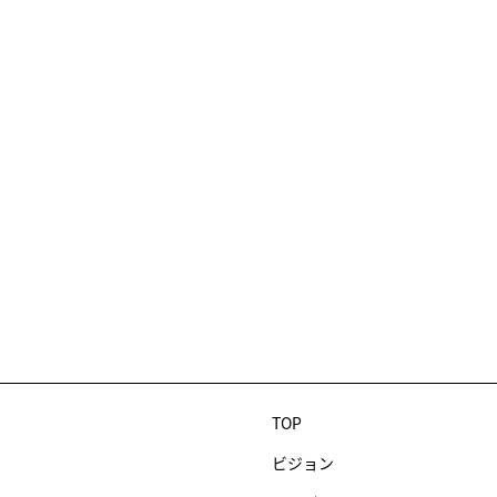
TOP
ビジョン