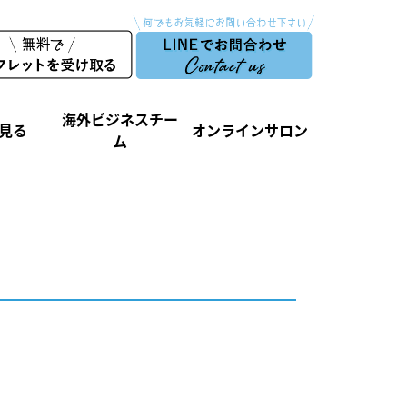
海外ビジネスチー
見る
オンラインサロン
ム