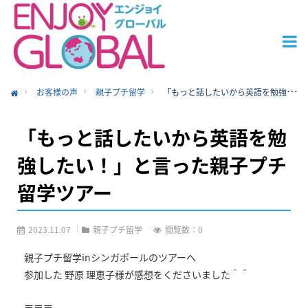
お客様の声
親子プチ留学
「もっと話したいから英語を勉強したい！」と言った親子プチ留学ツアー
ome
「もっと話したいから英語を勉
強したい！」と言った親子プチ
留学ツアー
2023.11.07
親子プチ留学
閲覧数：0
親子プチ留学inシンガポールのツアーへ
参加した 野原 理恵子様が感想をくださいました＾＾
＝＝＝