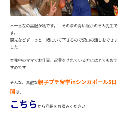
＊一番左の黒服が私です。 その隣の青い服がのぞみ先生で
す。
観光などずーっと一緒にいて下さるので沢山の話しをできま
した＾＾
育児中のママでお仕事、起業をされている方にはとてもおす
すめです！
親子プチ留学inシンガポール5日
そんな、素敵な
間
は、
こちら
から詳細をお読みください