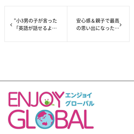
”小3男の子が言った
安心感＆親子で最高
「英語が話せるよう
の思い出になった親
になった！」その訳
子プチ留学ツアー
とは？