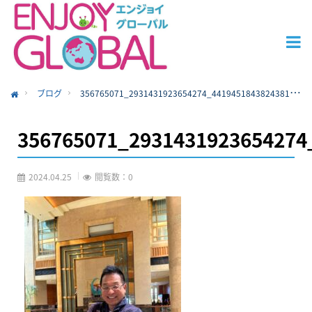
ブログ
356765071_2931431923654274_4419451843824381448_n
ome
356765071_2931431923654274
2024.04.25
閲覧数：0