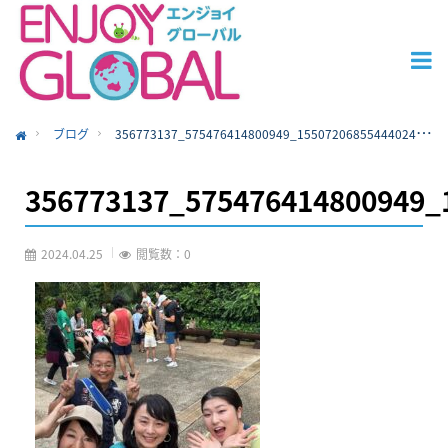
ブログ
356773137_575476414800949_1550720685544402473_n
ome
356773137_575476414800949_
2024.04.25
閲覧数：0