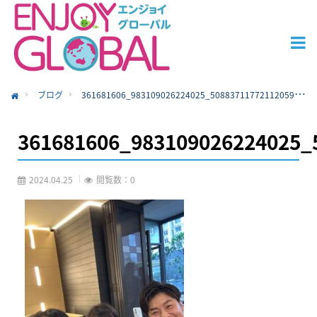
ブログ
361681606_983109026224025_5088371177211205971_n
ome
361681606_983109026224025_
2024.04.25
閲覧数：0