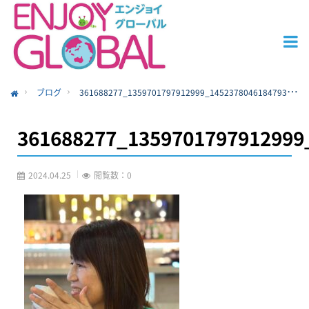
ブログ
361688277_1359701797912999_1452378046184793570_n
ome
361688277_1359701797912999
2024.04.25
閲覧数：0