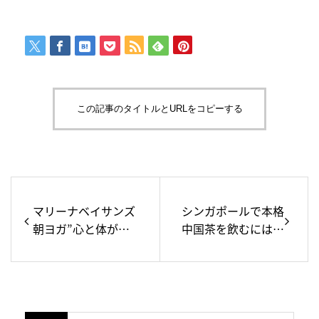
この記事のタイトルとURLをコピーする
マリーナベイサンズ
シンガポールで本格
朝ヨガ”心と体がつ
中国茶を飲むにはこ
ながる場所”体験記
こ！エリザベス女王
が訪れたTea
chapterをご紹介